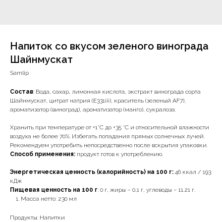
Напиток со вкусом зеленого винограда
Шайнмускат
Samlip
Состав
: Вода, сахар, лимонная кислота, экстракт винограда сорта
Шайнмускат, цитрат натрия (E331iii), краситель (зеленый AF7),
ароматизатор (виноград), ароматизатор (манго), сукралоза.
Хранить при температуре от +1°С до +35 °С и относительной влажности
воздуха не более 70%. Избегать попадания прямых солнечных лучей.
Рекомендуем употребить непосредственно после вскрытия упаковки.
Способ применения:
продукт готов к употреблению.
Энергетическая ценность (калорийность) на 100 г:
46 ккал / 193
кДж
Пищевая ценность на 100 г
: 0 г, жиры – 0,1 г, углеводы – 11.21 г.
Масса нетто: 230 мл
Продукты: Напитки