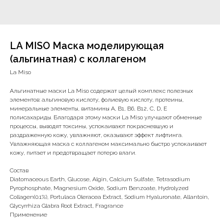
LA MISO Маска моделирующая
(альгинатная) с коллагеном
La Miso
Альгинатные маски La Miso содержат целый комплекс полезных
элементов: альгиновую кислоту, фолиевую кислоту, протеины,
минеральные элементы, витамины A, B1, B6, B12, C, D, E
полисахариды. Благодаря этому маски La Miso улучшают обменные
процессы, выводят токсины, успокаивают покрасневшую и
раздраженную кожу, увлажняют, оказывают эффект лифтинга.
Увлажняющая маска с коллагеном максимально быстро успокаивает
кожу, питает и предотвращает потерю влаги.
Состав
Diatomaceous Earth, Glucose, Algin, Calcium Sulfate, Tetrasodium
Pyrophosphate, Magnesium Oxide, Sodium Benzoate, Hydrolyzed
Collagen(0.1%), Portulaca Oleracea Extract, Sodium Hyaluronate, Allantoin,
Glycyrrhiza Glabra Root Extract, Fragrance
Применение