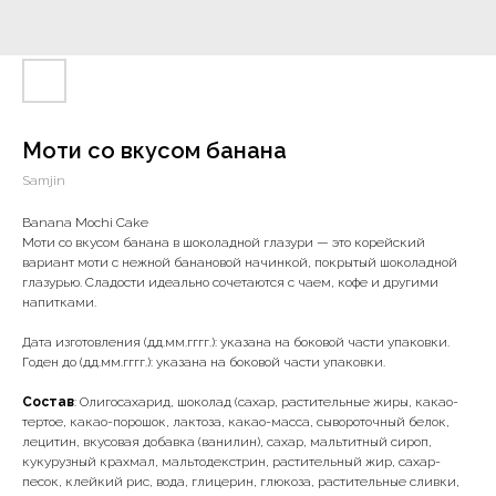
Моти со вкусом банана
Samjin
Banana Mochi Cake
Моти со вкусом банана в шоколадной глазури — это корейский
вариант моти с нежной банановой начинкой, покрытый шоколадной
глазурью. Сладости идеально сочетаются с чаем, кофе и другими
напитками.
Дата изготовления (дд.мм.гггг.): указана на боковой части упаковки.
Годен до (дд.мм.гггг.): указана на боковой части упаковки.
Состав
: Олигосахарид, шоколад (сахар, растительные жиры, какао-
тертое, какао-порошок, лактоза, какао-масса, сывороточный белок,
лецитин, вкусовая добавка (ванилин), сахар, мальтитный сироп,
кукурузный крахмал, мальтодекстрин, растительный жир, сахар-
песок, клейкий рис, вода, глицерин, глюкоза, растительные сливки,