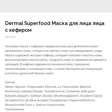
Dermal Superfood Маска для лица лица
c кефиром
Dermal
Тканевая маска с кефиром предназначена для дополнительного
увлажнения кожи, которого не хватает коже при ежедневном уходе.
Маска содержит экстракт кефира, который помогает очистить кожу,
восстанавливая эластичность, гладкость кожи и сохраняя ее свежей и
сияющей. В кефире содержатся аминокислоты, прекрасно
увлажняющие и питающие кожу, а также бактерии регулирующие
кислотно-щелочной баланс кожи.
Состав
Water, Glycerin, Propanediol, Ethanol, 1,2-Hexanediol, Betaine,
Panthenol, Cetearyl Olivate, Tromethamine, Carbomer, Kefir grain
Extract(1,000ppm), Sorbitan Olivate, Ethylhexylglycerin, Butylene Glycol,
Acrylates/C10-30 Alkyl Acrylate Crosspolymer, Fragrance(Parfum),
Biosaccharide Gum-1, Sodium Hyaluronate
Применение