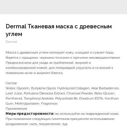
Dermal Тканевая маска с древесным
углем
Dermal
Маска с древесным углем матирует кожу, очищает и сужает поры,
борется с прыщами, черными точками и прочими несовершенствами.
Предназначена для ухода за проблемной, жирной и
комбинированной кожей, для потерявшей упругость и склонной к
появлению акне и жирного блеска.
Состав
Water, Glycerin, Butylene Glycol, Hydrolyzed Collagen, Aloe Barbadensis
Leaf Juice, Portulaca Oleracea Extract, Charcoal Powder, Beta-Glucan,
Panthenol, Tocopheryl Acetate, Polysorbate 80, Disodium EDTA, Xanthan
Gum, Methylparaben, Fragrance.
Применение
Меры предосторожности:
не используйте на поврежденной коже.
При появлении следующих симптомов прекратите использование:
раздражение, сыпь, покраснение, зуд.