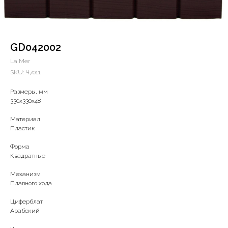
GD042002
La Mer
SKU:
Ч7011
Размеры, мм
330x330x48
Материал
Пластик
Форма
Квадратные
Механизм
Плавного хода
Циферблат
Арабский