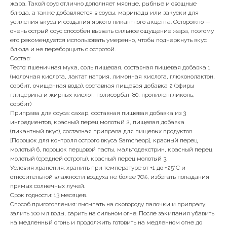
жара. Такой соус отлично дополняет мясные, рыбные и овощные
блюда, а также добавляется в соусы, маринады или закуски для
усиления вкуса и создания яркого пикантного акцента. Осторожно —
очень острый соус способен вызвать сильное ощущение жара, поэтому
его рекомендуется использовать умеренно, чтобы подчеркнуть вкус
блюда и не переборщить с остротой.
Состав:
Тесто: пшеничная мука, соль пищевая, составная пищевая добавка 1
(молочная кислота, лактат натрия, лимонная кислота, глюконолактон,
сорбит, очищенная вода), составная пищевая добавка 2 (эфиры
глицерина и жирных кислот, полисорбат-80, пропиленгликоль,
сорбит)
Приправа для соуса: сахар, составная пищевая добавка из 3
ингредиентов, красный перец молотый 2, пищевая добавка
(пикантный вкус), составная приправа для пищевых продуктов
[Порошок для контроля острого вкуса Samcheop], красный перец
молотый 6, порошок перцовой пасты, мальтодекстрин, красный перец
молотый (средней остроты), красный перец молотый 3.
Условия хранения: хранить при температуре от +1 до +25˚С и
относительной влажности воздуха не более 70%, избегать попадания
прямых солнечных лучей.
Срок годности: 13 месяцев.
Способ приготовления: высыпать на сковороду палочки и приправу,
залить 100 мл воды, варить на сильном огне. После закипания убавить
на медленный огонь и продолжить готовить на медленном огне до