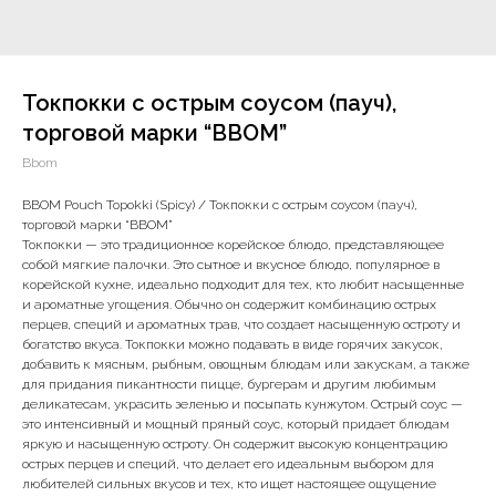
Токпокки с острым соусом (пауч),
торговой марки “BBOM”
Bbom
BBOM Pouch Topokki (Spicy) / Токпокки с острым соусом (пауч),
торговой марки “BBOM”
Токпокки — это традиционное корейское блюдо, представляющее
собой мягкие палочки. Это сытное и вкусное блюдо, популярное в
корейской кухне, идеально подходит для тех, кто любит насыщенные
и ароматные угощения. Обычно он содержит комбинацию острых
перцев, специй и ароматных трав, что создает насыщенную остроту и
богатство вкуса. Токпокки можно подавать в виде горячих закусок,
добавить к мясным, рыбным, овощным блюдам или закускам, а также
для придания пикантности пицце, бургерам и другим любимым
деликатесам, украсить зеленью и посыпать кунжутом. Острый соус —
это интенсивный и мощный пряный соус, который придает блюдам
яркую и насыщенную остроту. Он содержит высокую концентрацию
острых перцев и специй, что делает его идеальным выбором для
любителей сильных вкусов и тех, кто ищет настоящее ощущение