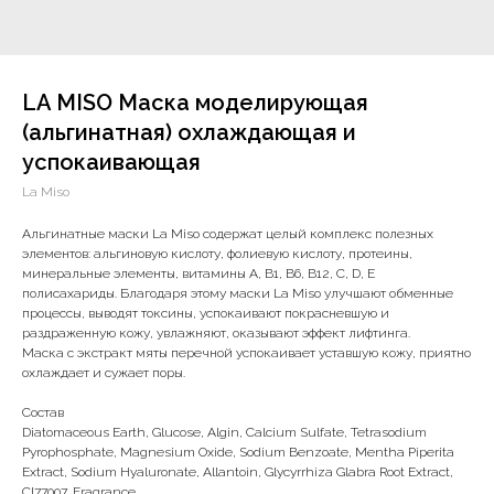
LA MISO Маска моделирующая
(альгинатная) охлаждающая и
успокаивающая
La Miso
Альгинатные маски La Miso содержат целый комплекс полезных
элементов: альгиновую кислоту, фолиевую кислоту, протеины,
минеральные элементы, витамины A, B1, B6, B12, C, D, E
полисахариды. Благодаря этому маски La Miso улучшают обменные
процессы, выводят токсины, успокаивают покрасневшую и
раздраженную кожу, увлажняют, оказывают эффект лифтинга.
Маска с экстракт мяты перечной успокаивает уставшую кожу, приятно
охлаждает и сужает поры.
Состав
Diatomaceous Earth, Glucose, Algin, Calcium Sulfate, Tetrasodium
Pyrophosphate, Magnesium Oxide, Sodium Benzoate, Mentha Piperita
Extract, Sodium Hyaluronate, Allantoin, Glycyrrhiza Glabra Root Extract,
CI77007, Fragrance