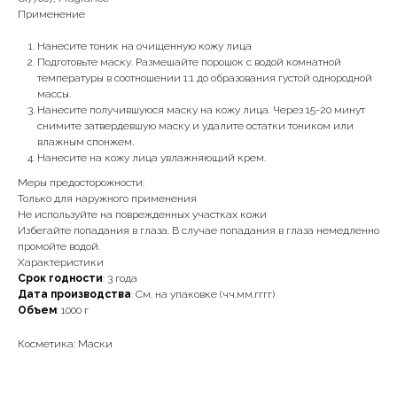
Применение
Нанесите тоник на очищенную кожу лица
Подготовьте маску. Размешайте порошок с водой комнатной
температуры в соотношении 1:1 до образования густой однородной
массы.
Нанесите получившуюся маску на кожу лица. Через 15-20 минут
снимите затвердевшую маску и удалите остатки тоником или
влажным спонжем.
Нанесите на кожу лица увлажняющий крем.
Меры предосторожности:
Только для наружного применения
Не используйте на поврежденных участках кожи
Избегайте попадания в глаза. В случае попадания в глаза немедленно
промойте водой.
Характеристики
Срок годности
: 3 года
Дата производства
: См. на упаковке (чч.мм.гггг)
Объем
: 1000 г
Косметика: Маски