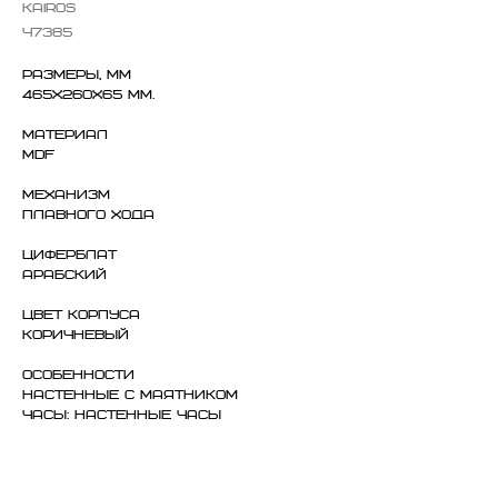
Kairos
Ч7385
Размеры, мм
465х260х65 мм.
Материал
MDF
Механизм
Плавного хода
Циферблат
Арабский
Цвет корпуса
Коричневый
Особенности
Настенные с маятником
Часы: Настенные часы