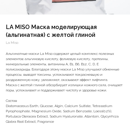
LA MISO Маска моделирующая
(альгинатная) с желтой глиной
La Miso
Альгинатные маски La Miso содержат целый комплекс полезных
элементов: альгиновую кислоту, фолиевую кислоту, протеины,
минеральные элементы, витамины A, B1, B6, B12, C, D, E
полисахариды. Благодаря этому маски La Miso улучшают обменные
процессы, выводят токсины, успокаивают покрасневшую и
раздраженную кожу, увлажняют, оказывают эффект лифтинга.
Маска с желтой глиной абсорбирует излишки кожного сала, очищает
поры, успокаивает и поддерживает чистоту и здоровье кожи.
Состав
Diatomaceous Earth, Glucose, Algin, Calcium Sulfate, Tetrasodium
Pyrophosphate, Magnesium Oxide, Sodium Benzoate, Loess(0.2%),
Portulaca Oleracea Extract, Sodium Hyaluronate, Allantoin, Glycyrrhiza
Glabra Root Extract, Fragrance