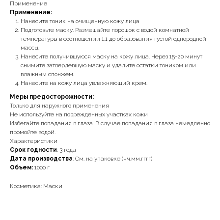
Применение
Применение:
Нанесите тоник на очищенную кожу лица
Подготовьте маску. Размешайте порошок с водой комнатной
температуры в соотношении 1:1 до образования густой однородной
массы.
Нанесите получившуюся маску на кожу лица. Через 15-20 минут
снимите затвердевшую маску и удалите остатки тоником или
влажным спонжем.
Нанесите на кожу лица увлажняющий крем.
Меры предосторожности:
Только для наружного применения
Не используйте на поврежденных участках кожи
Избегайте попадания в глаза. В случае попадания в глаза немедленно
промойте водой.
Характеристики
Срок годности
: 3 года
Дата производства
: См. на упаковке (чч.мм.гггг)
Объем:
1000 г
Косметика: Маски