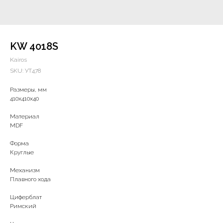
KW 4018S
Kairos
SKU:
УТ478
Размеры, мм
410х410х40
Материал
MDF
Форма
Круглые
Механизм
Плавного хода
Циферблат
Римский