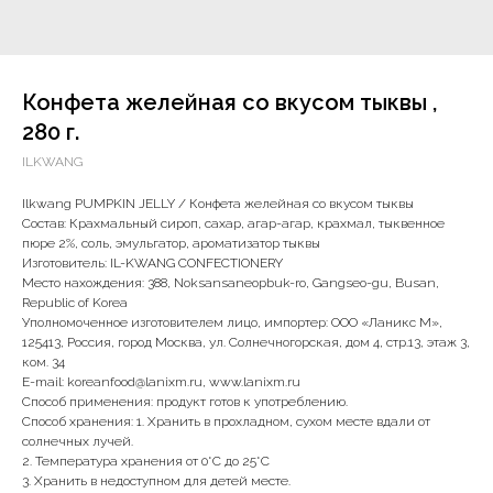
Конфета желейная со вкусом тыквы ,
280 г.
ILKWANG
Ilkwang PUMPKIN JELLY / Конфета желейная со вкусом тыквы
Состав: Крахмальный сироп, сахар, агар-агар, крахмал, тыквенное
пюре 2%, соль, эмульгатор, ароматизатор тыквы
Изготовитель: IL-KWANG CONFECTIONERY
Место нахождения: 388, Noksansaneopbuk-ro, Gangseo-gu, Busan,
Republic of Korea
Уполномоченное изготовителем лицо, импортер: ООО «Ланикс М»,
125413, Россия, город Москва, ул. Солнечногорская, дом 4, стр.13, этаж 3,
ком. 34
E-mail: koreanfood@lanixm.ru, www.lanixm.ru
Способ применения: продукт готов к употреблению.
Способ хранения: 1. Хранить в прохладном, сухом месте вдали от
солнечных лучей.
2. Температура хранения от 0˚С до 25˚С
3. Хранить в недоступном для детей месте.