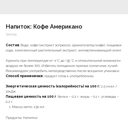
Напиток: Кофе Американо
Samlip
Состав
: Вода, кофе (экстракт эспрессо), ароматизатор (кофе), пищевая
сода, комплексный растительный экстракт, антивспенивающий агент.
Хранить при температуре от +1°С до +35 °С и относительной влажности
воздуха не более 70%. Избегать попадания прямых солнечных лучей.
Рекомендуем употребить непосредственно после вскрытия упаковки.
Способ применения:
продукт готов к употреблению.
Энергетическая ценность (калорийность) на 100 г:
2,5 ккал /
10кДж
Пищевая ценность на 100 г
: белки – 0,2 г, жиры – 0,1 г, углеводы –
0,2 г.
Масса нетто: 230 мл
Продукты: Напитки