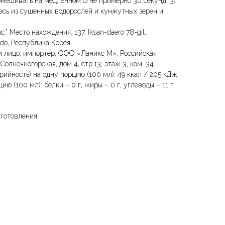
омешивать на медленном огне примерно 30 секунд. 3)
есь из сушенных водорослей и кунжутных зерен и
c.” Место нахождения: 137, Iksan-daero 78-gil,
-do, Республика Корея
 лицо, импортер: ООО «Ланикс М», Российская
Солнечногорская, дом 4, стр.13, этаж 3, ком. 34.
рийность) на одну порцию (100 мл): 49 ккал / 205 кДж.
ю (100 мл): белки – 0 г, жиры – 0 г, углеводы – 11 г.
иготовления