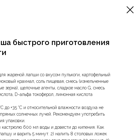
ша быстрого приготовления
ги
 для жареной лапши со вкусом пулькоги, картофельный
иоковый крахмал, соль пищевая, смесь (измельченные
 зерна), щелочные агенты, сладкое масло G, смесь
ислота, D-альфа токоферол, лимонная кислота
°С до +35 °С и относительной влажности воздуха не
я прямых солнечных лучей. Рекомендуем употребить
ия упаковки.
в кастрюлю 600 мл воды и довести до кипения. Как
 лапшу и варить 5 минут. 2) налить 8 столовых ложек